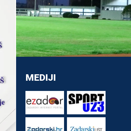
MEDIJI
m