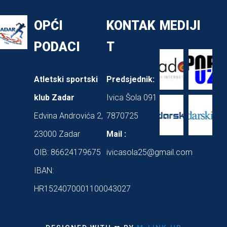
OPĆI
KONTAK
MEDIJI
PODACI
T
Atletski sportski
Predsjednik:
klub Zadar
Ivica Šola 091
Edvina Androvića 2,
7870725
23000 Zadar
Mail :
OIB: 86624179675
ivicasola25@gmail.com
IBAN:
HR1524070001100043027