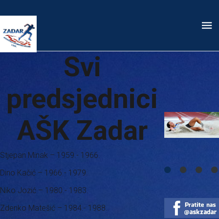
Svi
predsjednici
AŠK Zadar
Stjepan Minak – 1959.- 1966.
Dino Kačić – 1966.- 1979.
Niko Jozić – 1980.- 1983.
Zdenko Matešić – 1984.- 1988.