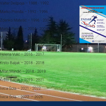
Valter Dešpoja – 1988.- 1992.
Marko Prenđa – 1992.- 1996.
Zdenko Matešić – 1996.- 2004.
Marko Prenđa – 2004.- 2008.
Marko Prenđa – 2008.- 2012.
Emilio Krstić – 2013.- 2016.
Helena Vulić – 2016.- 2017.
Krsto Baljak – 2018.- 2018.
Milan Mandić – 2018.- 2019.
Krsto Baljak – 2019.- 2021.
Ivica Šola – 2021.- 2022.
Ivica Šola – 2022. – 2026.